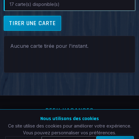
17 carte(s) disponible(s)
TIRER UNE CARTE
Aucune carte tirée pour l'instant.
DEFI! VACANCES
Nous utilisons des cookies
© 2026 — Tous droits réservés
Ce site utilise des cookies pour améliorer votre expérience.
Vous pouvez personnaliser vos préférences.
Mentions légales
Confidentialité
Cookies