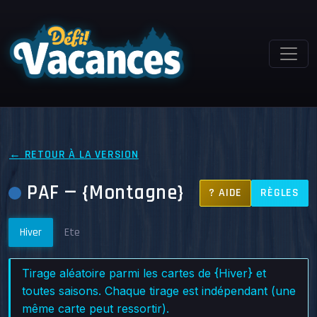
← RETOUR À LA VERSION
PAF — {Montagne}
? AIDE
RÈGLES
Hiver
Ete
Tirage aléatoire parmi les cartes de {Hiver} et
toutes saisons. Chaque tirage est indépendant (une
même carte peut ressortir).