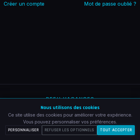
Créer un compte
Mot de passe oublié ?
DEFI! VACANCES
Nous utilisons des cookies
© 2026 — Tous droits réservés
Ce site utilise des cookies pour améliorer votre expérience.
Vous pouvez personnaliser vos préférences.
Mentions légales
Confidentialité
Cookies
PERSONNALISER
REFUSER LES OPTIONNELS
TOUT ACCEPTER